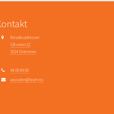
Kontakt
Besøksadresser
Vårveien 22
3024 Drammen
94 00 49 00
aassiden@learn.no