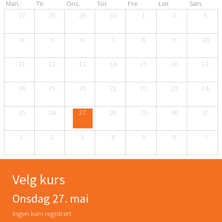
Man.
Tir.
Ons.
Tor.
Fre.
Lør.
Søn.
27.
28.
29.
30.
1.
2.
3.
4.
5.
6.
7.
8.
9.
10.
11.
12.
13.
14.
15.
16.
17.
18.
19.
20.
21.
22.
23.
24.
25.
26.
27.
28.
29.
30.
31.
1.
2.
3.
4.
5.
6.
7.
Velg kurs
Onsdag 27. mai
Ingen kurs registrert