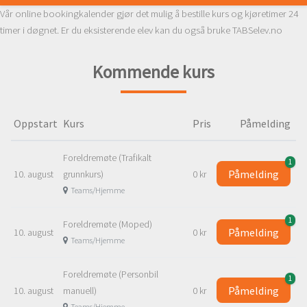
Vår online bookingkalender gjør det mulig å bestille kurs og kjøretimer 24
timer i døgnet. Er du eksisterende elev kan du også bruke TABSelev.no
Kommende kurs
Oppstart
Kurs
Pris
Påmelding
Foreldremøte (Trafikalt
1
Påmelding
10. august
grunnkurs)
0 kr
Teams/Hjemme
1
Foreldremøte (Moped)
Påmelding
10. august
0 kr
Teams/Hjemme
Foreldremøte (Personbil
1
Påmelding
10. august
manuell)
0 kr
Teams/Hjemme