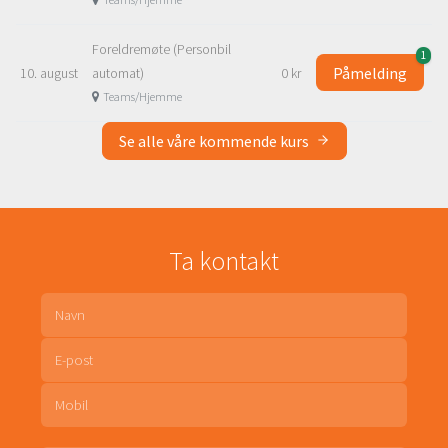
Foreldremøte (Personbil
1
Påmelding
10. august
automat)
0 kr
Teams/Hjemme
Se alle våre kommende kurs
Ta kontakt